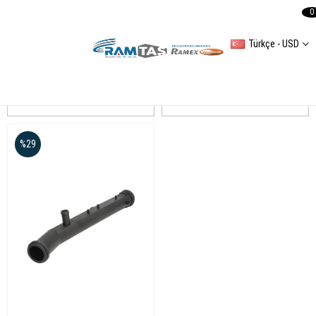
0
Türkçe - USD
POLO IV
Sıralama
Filtreleme
%29