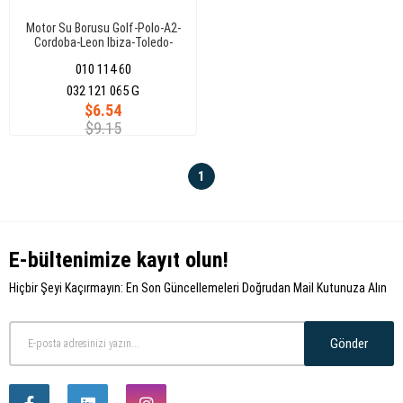
Motor Su Borusu Golf-Polo-A2-
Cordoba-Leon Ibiza-Toledo-
Fabia-Octavia Vento 95>
010 114 60
032 121 065 G
$6.54
$9.15
1
E-bültenimize kayıt olun!
Hiçbir Şeyi Kaçırmayın: En Son Güncellemeleri Doğrudan Mail Kutunuza Alın
Gönder