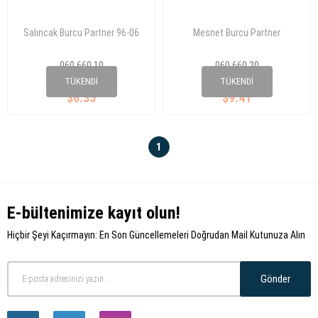
Salıncak Burcu Partner 96-06
Mesnet Burcu Partner
060 660 10
060 660 20
3223,75
3523,59
TÜKENDI
TÜKENDI
$6.35
$9.41
1
E-bültenimize kayıt olun!
Hiçbir Şeyi Kaçırmayın: En Son Güncellemeleri Doğrudan Mail Kutunuza Alın
Gönder