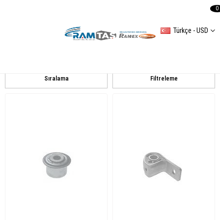
0
Türkçe - USD
PEUGEOT
PARTNER Combispace (5F)
Sıralama
Filtreleme