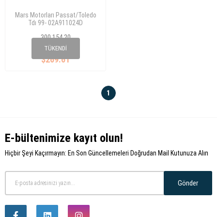
Mars Motorları Passat/Toledo
Tdı 99- 02A911024D
300 154 20
02A 911 024 D
TÜKENDI
$269.61
1
E-bültenimize kayıt olun!
Hiçbir Şeyi Kaçırmayın: En Son Güncellemeleri Doğrudan Mail Kutunuza Alın
Gönder