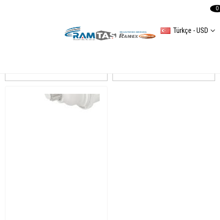
0
Türkçe - USD
PASSAT IV
Sıralama
Filtreleme