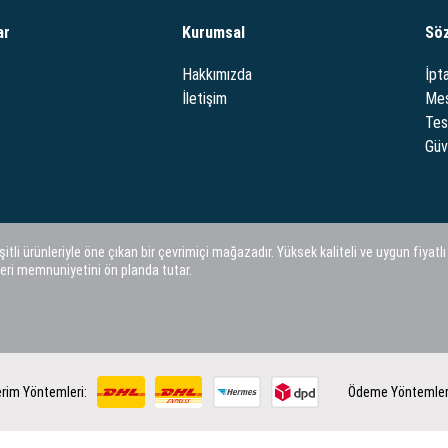
ar
Kurumsal
Sö
Hakkımızda
İpta
İletişim
Mes
Tes
Güve
i ürünleriyle öne çıkan bir çevrimiçi mağazadır. Yüksek kaliteli ve uygun fiyatlı
eri memnuniyetini ön planda tutar.
rim Yöntemleri:
Ödeme Yöntemler