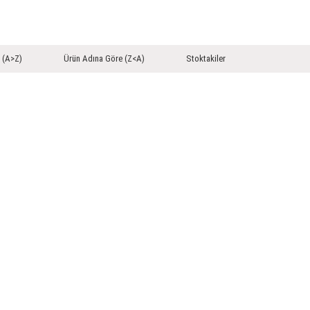
 (A>Z)
Ürün Adına Göre (Z<A)
Stoktakiler