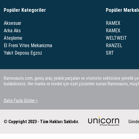
Popüler Kategoriler
Popüler Markal
Aksesuar
RAMEX
Arka Aks
RAMEX.
Ateşleme
WELTWEIT
El Freni Vites Mekanizma
RANZEL
Yakıt Deposu Egzoz
SRT
Ramexauto.com, geniş araç yedek parçaları ve otomotiv sektörüne yönelik çeşitl
bulabilirsiniz. Her marka ve model için özel çözümler sunan Ramexauto, müşt
Daha Fazla Göster >
© Copyright 2023 - Tüm Hakları Saklıdır.
Gönde