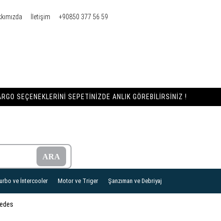
kkımızda
İletişim
+90850 377 56 59
RGO SEÇENEKLERINI SEPETINIZDE ANLIK GÖREBILIRSINIZ !
urbo ve İntercooler
Motor ve Triger
Şanzıman ve Debriyaj
edes