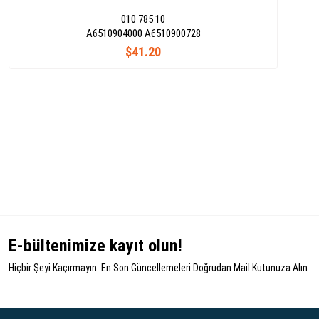
010 785 10
A6510904000 A6510900728
$41.20
E-bültenimize kayıt olun!
Hiçbir Şeyi Kaçırmayın: En Son Güncellemeleri Doğrudan Mail Kutunuza Alın