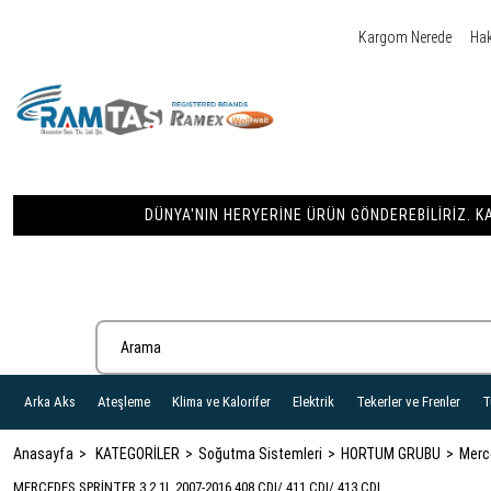
Kargom Nerede
Ha
DÜNYA'NIN HERYERINE ÜRÜN GÖNDEREBILIRIZ. KA
Arka Aks
Ateşleme
Klima ve Kalorifer
Elektrik
Tekerler ve Frenler
T
Anasayfa
KATEGORİLER
Soğutma Sistemleri
HORTUM GRUBU
Merc
MERCEDES SPRİNTER 3 2,1L 2007-2016 408 CDI/ 411 CDI/ 413 CDI