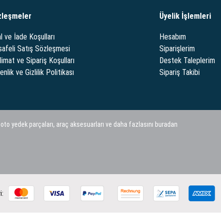
zleşmeler
Üyelik İşlemleri
l ve İade Koşulları
Hesabım
afeli Satış Sözleşmesi
Siparişlerim
limat ve Sipariş Koşulları
Destek Taleplerim
nlik ve Gizlilik Politikası
Sipariş Takibi
 oto yedek parçaları, araç aksesuarları ve daha fazlasını buradan
i: