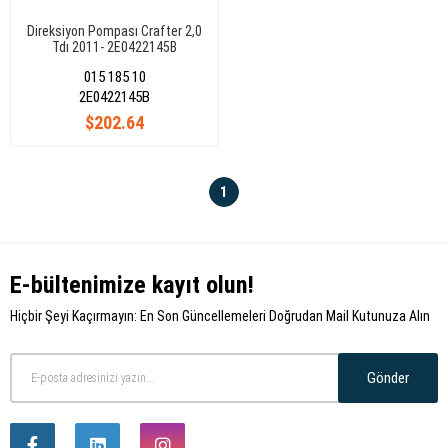
Direksiyon Pompası Crafter 2,0
Tdı 2011- 2E0422145B
015 185 10
2E0422145B
$202.64
1
E-bültenimize kayıt olun!
Hiçbir Şeyi Kaçırmayın: En Son Güncellemeleri Doğrudan Mail Kutunuza Alın
Gönder