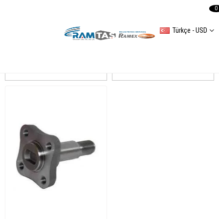
0
Türkçe - USD
CLIO 2 Arka Aks Mil
Sıralama
Filtreleme