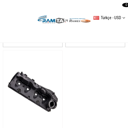
0
Türkçe - USD
CADDY IV
Sıralama
Filtreleme