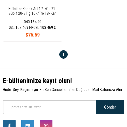
Külbütor Kapak Art 17- /Ca 21-
/Golf 20- /Tıg 16- /Tro 18- Kar
18- /Oct 20- /Scka 19- A3 13-
040 164 90
20/Aq2 17- /Aq3 19- Aron 18-
/At 16- /Ib 18- /Lesc 20- Tar 19-
03L 103 469 H/03L 103 469 C
04L129969E
$76.59
1
E-bültenimize kayıt olun!
Hiçbir Şeyi Kaçırmayın: En Son Güncellemeleri Doğrudan Mail Kutunuza Alın
Gönder