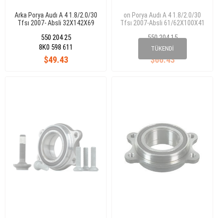
Arka Porya Audı A 4 1.8/2.0/30
on Porya Audı A 4 1.8/2.0/30
Tfsı 2007- Absli 32X142X69
Tfsı 2007-Absli 61/62X100X41
(Vkba 6649)
550 204 25
550 204 15
8K0 598 611
8K0 598 625
TÜKENDI
$49.43
$66.43