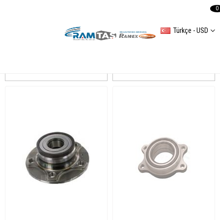
0
Türkçe - USD
A4(8K2B8)20082012
Sıralama
Filtreleme