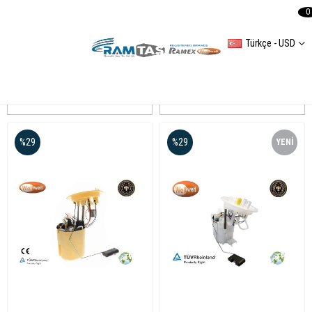
0
Türkçe - USD
A4 B8 Yakıt Depo Şamandırası
Sıralama
Filtreleme
%29
%29
YENI
ÜRÜN