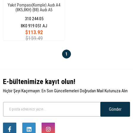
Yakıt Pompası(Komple) Audı A4
(8K5,8KH) (B8) Audı A5
(8F7,8TA) 6 Bar 100L/H
310 244 05
8K0919051AJ
8K0 919 051 AJ
$113.92
$159.49
1
E-bültenimize kayıt olun!
Hiçbir Şeyi Kaçırmayın: En Son Güncellemeleri Doğrudan Mail Kutunuza Alın
Gönder