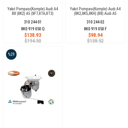
Yakıt Pompası(Komple) Audi A4
Yakıt Pompası(Komple) Audı A4
B8 (8K2) A5 (8F7,8TA,8T3)
(8K2,8K5,8KH) (B8) Audı A5
8K0919050Q
(8F7,8Ta,8T3) 3 Bar 165L/H
310 244 01
310 244 02
8K0919050F
8K0 919 050 Q
8K0 919 050 F
$138.93
$98.94
$194.50
$138.52
%29