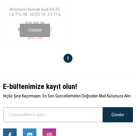
Alternator Kasnak Audı A4/A5
1,8 Tfsı 08- A6/Q3 10- 2.0 Tfsı
030 206 50
06H 903 119 A/B/C
TÜKENDI
$45.39
1
E-bültenimize kayıt olun!
Hiçbir Şeyi Kaçırmayın: En Son Güncellemeleri Doğrudan Mail Kutunuza Alın
Gönder