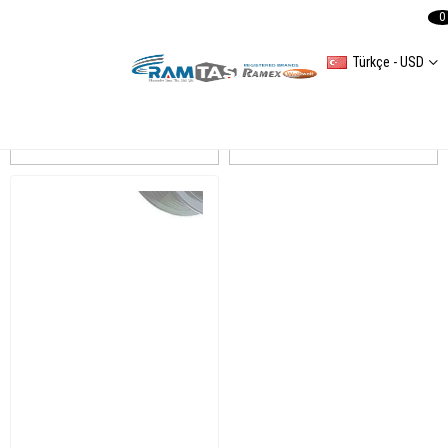
0
Türkçe - USD
A4 (B8H) 20122015 Alternatör Ve Tamir Parçaları
Sıralama
Filtreleme