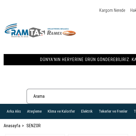
Kargom Nerede
Ha
DÜNYA'NIN HERYERINE ÜRÜN GÖNDEREBILIRIZ. KA
Arka Aks
Ateşleme
Klima ve Kalorifer
Elektrik
Tekerler ve Frenler
T
Anasayfa
SENZOR