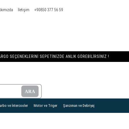
kkımızda
İletişim
+90850 377 56 59
RGO SEÇENEKLERINI SEPETINIZDE ANLIK GÖREBILIRSINIZ !
urbo ve İntercooler
Motor ve Triger
Şanzıman ve Debriyaj