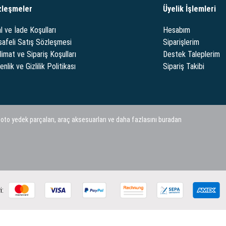
zleşmeler
Üyelik İşlemleri
l ve İade Koşulları
Hesabım
afeli Satış Sözleşmesi
Siparişlerim
limat ve Sipariş Koşulları
Destek Taleplerim
nlik ve Gizlilik Politikası
Sipariş Takibi
 oto yedek parçaları, araç aksesuarları ve daha fazlasını buradan
i: