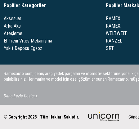
Popüler Kategoriler
Popüler Markal
Aksesuar
RAMEX
Arka Aks
RAMEX.
Ateşleme
WELTWEIT
El Freni Vites Mekanizma
RANZEL
Yakıt Deposu Egzoz
SRT
Ramexauto.com, geniş araç yedek parçaları ve otomotiv sektörüne yönelik çeşitl
bulabilirsiniz. Her marka ve model için özel çözümler sunan Ramexauto, müşt
Daha Fazla Göster >
© Copyright 2023 - Tüm Hakları Saklıdır.
Gönde