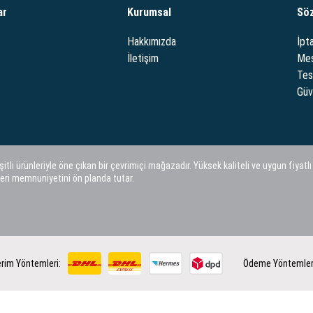
ar
Kurumsal
Sö
Hakkımızda
İpta
İletişim
Mes
Tes
Güve
i ürünleriyle öne çıkan bir çevrimiçi mağazadır. Yüksek kaliteli ve uygun fiyatlı
eri memnuniyetini ön planda tutar.
rim Yöntemleri:
Ödeme Yöntemler