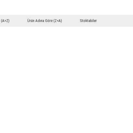
 (A>Z)
Ürün Adına Göre (Z<A)
Stoktakiler