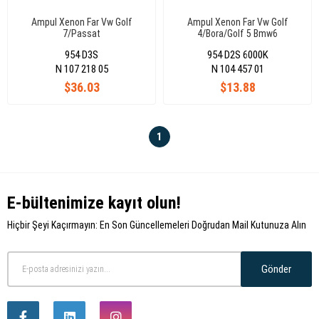
Ampul Xenon Far Vw Golf
Ampul Xenon Far Vw Golf
7/Passat
4/Bora/Golf 5 Bmw6
Cc/Touareg/A1/A4/A5/A6/A7/Q3
954 D3S
954 D2S 6000K
Bmw Z4 Mercedes A Seri
Alhamra Octavia
N 107 218 05
N 104 457 01
$36.03
$13.88
1
E-bültenimize kayıt olun!
Hiçbir Şeyi Kaçırmayın: En Son Güncellemeleri Doğrudan Mail Kutunuza Alın
Gönder