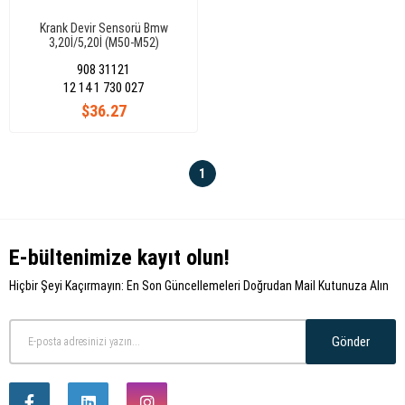
Krank Devir Sensorü Bmw
3,20İ/5,20İ (M50-M52)
908 31121
12 14 1 730 027
$36.27
1
E-bültenimize kayıt olun!
Hiçbir Şeyi Kaçırmayın: En Son Güncellemeleri Doğrudan Mail Kutunuza Alın
Gönder