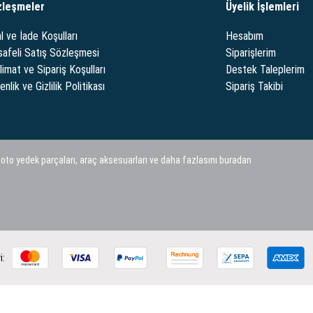
zleşmeler
Üyelik İşlemleri
l ve İade Koşulları
Hesabım
afeli Satış Sözleşmesi
Siparişlerim
limat ve Sipariş Koşulları
Destek Taleplerim
nlik ve Gizlilik Politikası
Sipariş Takibi
 oto yedek parçaları, araç aksesuarları ve daha fazlasını buradan
i: