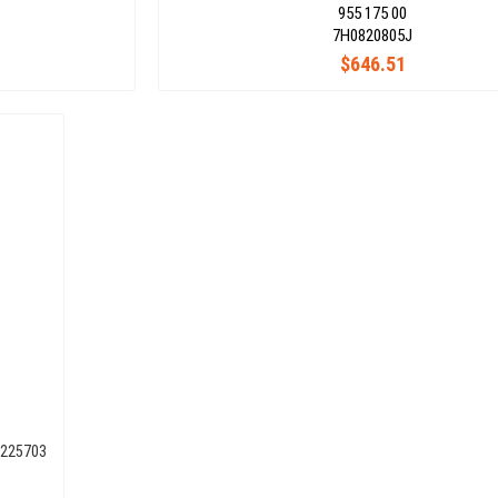
955 175 00
7H0820805J
$646.51
9225703