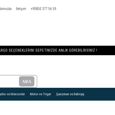
kkımızda
İletişim
+90850 377 56 59
RGO SEÇENEKLERINI SEPETINIZDE ANLIK GÖREBILIRSINIZ !
urbo ve İntercooler
Motor ve Triger
Şanzıman ve Debriyaj