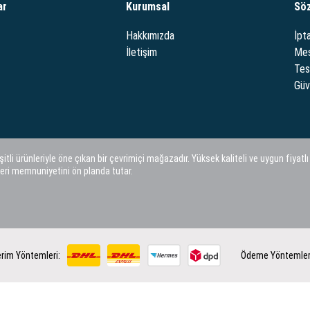
ar
Kurumsal
Sö
Hakkımızda
İpta
İletişim
Mes
Tes
Güve
i ürünleriyle öne çıkan bir çevrimiçi mağazadır. Yüksek kaliteli ve uygun fiyatlı
eri memnuniyetini ön planda tutar.
rim Yöntemleri:
Ödeme Yöntemler