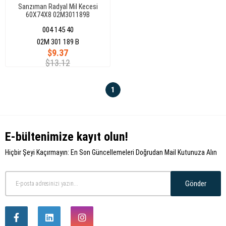
Sanzıman Radyal Mil Kecesi
60X74X8 02M301189B
004 145 40
02M 301 189 B
$9.37
$13.12
1
E-bültenimize kayıt olun!
Hiçbir Şeyi Kaçırmayın: En Son Güncellemeleri Doğrudan Mail Kutunuza Alın
Gönder