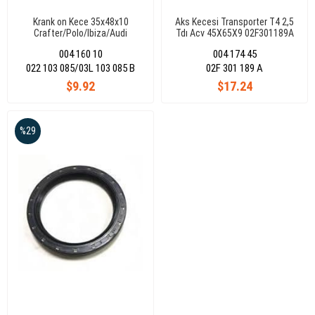
Krank on Kece 35x48x10
Aks Kecesi Transporter T4 2,5
Crafter/Polo/Ibiza/Audi
Tdı Acv 45X65X9 02F301189A
A1/A3/A4 03L103085B
004 160 10
004 174 45
022 103 085/03L 103 085 B
02F 301 189 A
$9.92
$17.24
%29