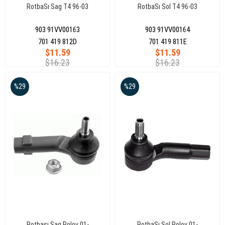
RotbaSı Sag T4 96-03
RotbaSı Sol T4 96-03
903 91VV00163
903 91VV00164
701 419 812D
701 419 811E
$11.59
$11.59
$16.23
$16.23
%29
%29
Rotbaşı Sag Polov 01-
RotbaSı Sol Polov 01-