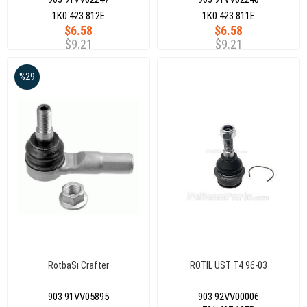
1K0 423 812E
1K0 423 811E
$6.58
$6.58
$9.21
$9.21
%29
RotbaSı Crafter
ROTİL ÜST T4 96-03
903 91VV05895
903 92VV00006