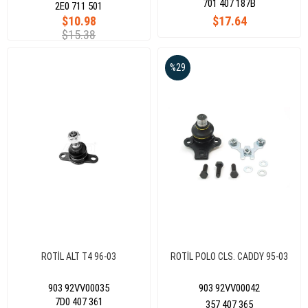
701 407 187B
2E0 711 501
$10.98
$17.64
$15.38
%29
ROTİL ALT T4 96-03
ROTİL POLO CLS. CADDY 95-03
903 92VV00035
903 92VV00042
7D0 407 361
357 407 365