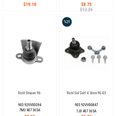
$19.10
$8.75
$12.26
%29
Rotil Sharan 96-
Rotil Sol Golf 4 -Bora 96-03
903 92VV00394
903 92VV00847
7M3 407 365A
1J0 407 365A