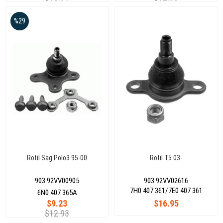
%29
Rotil Sag Polo3 95-00
Rotil T5 03-
903 92VV00905
903 92VV02616
7H0 407 361/7E0 407 361
6N0 407 365A
$9.23
$16.95
$12.93