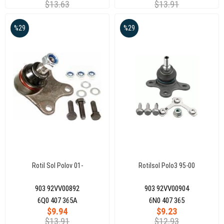
$13.63
$13.91
%29
%29
Rotil Sol Polov 01-
Rotilsol Polo3 95-00
903 92VV00892
903 92VV00904
6Q0 407 365A
6N0 407 365
$9.94
$9.23
$13.91
$12.93