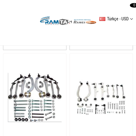
0
Türkçe - USD
AYD
Sıralama
Filtreleme