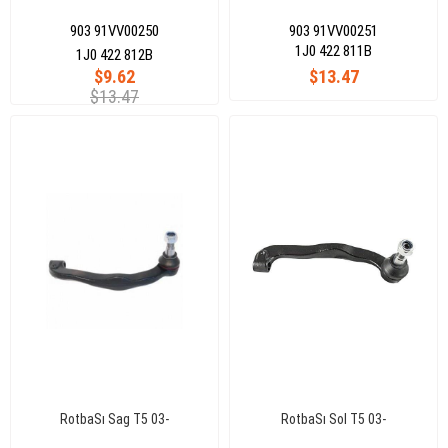
903 91VV00250
903 91VV00251
1J0 422 811B
1J0 422 812B
$9.62
$13.47
$13.47
RotbaSı Sag T5 03-
RotbaSı Sol T5 03-