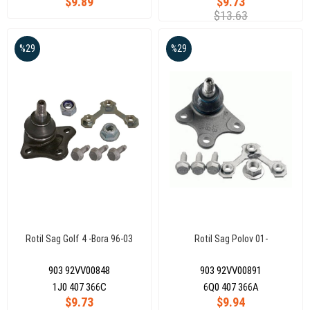
$9.89
$9.73
$13.63
%29
%29
Rotil Sag Golf 4 -Bora 96-03
Rotil Sag Polov 01-
903 92VV00848
903 92VV00891
1J0 407 366C
6Q0 407 366A
$9.73
$9.94