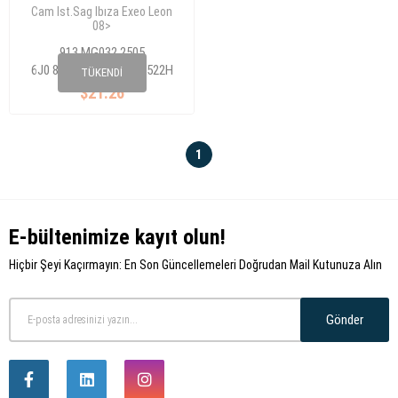
Cam Ist.Sag Ibıza Exeo Leon
08>
913 MG032 2505
6J0 857 522D-6J0 857 522H
TÜKENDI
$21.26
1
E-bültenimize kayıt olun!
Hiçbir Şeyi Kaçırmayın: En Son Güncellemeleri Doğrudan Mail Kutunuza Alın
Gönder