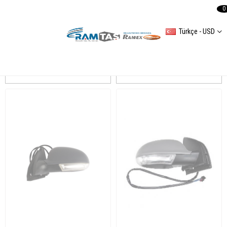
0
Türkçe - USD
ART
Sıralama
Filtreleme