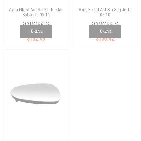
Ayna Elk.Ist.Ast.Sin.Kor Noktalı
Ayna Elk.Ist.Ast.Sin.Sag Jetta
Sol Jetta 05-10
05-10
913 M006 6139
913 M006 6140
1K0 857 537
1K0 857 538
TÜKENDI
TÜKENDI
$132.49
$136.42