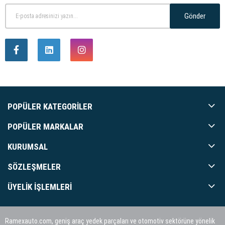
Gönder
POPÜLER KATEGORILER
POPÜLER MARKALAR
KURUMSAL
SÖZLEŞMELER
ÜYELIK İŞLEMLERI
Ramexauto.com, geniş araç yedek parçaları ve otomotiv sektörüne yönelik