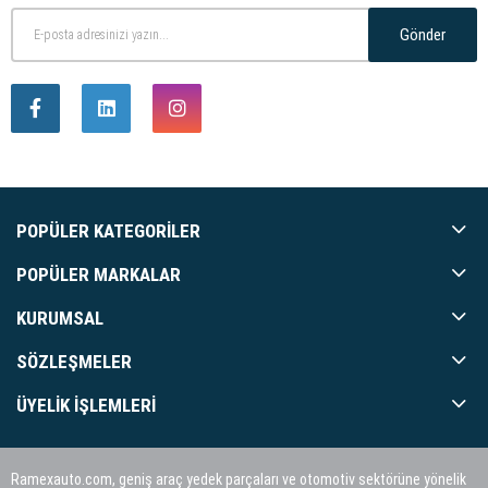
Gönder
POPÜLER KATEGORILER
POPÜLER MARKALAR
KURUMSAL
SÖZLEŞMELER
ÜYELIK İŞLEMLERI
Ramexauto.com, geniş araç yedek parçaları ve otomotiv sektörüne yönelik