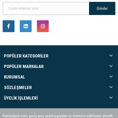
Gönder
POPÜLER KATEGORILER
POPÜLER MARKALAR
KURUMSAL
SÖZLEŞMELER
ÜYELIK İŞLEMLERI
Ramexauto.com, geniş araç yedek parçaları ve otomotiv sektörüne yönelik