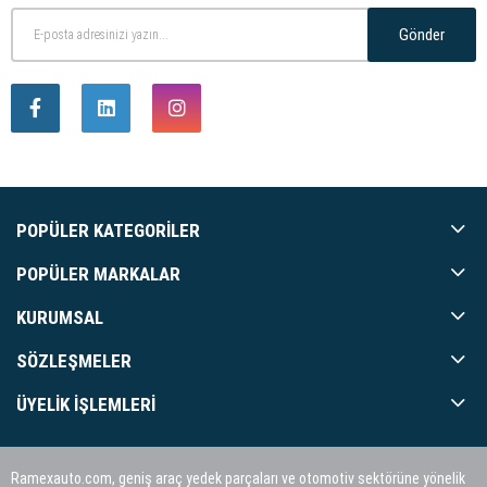
Gönder
POPÜLER KATEGORILER
POPÜLER MARKALAR
KURUMSAL
SÖZLEŞMELER
ÜYELIK İŞLEMLERI
Ramexauto.com, geniş araç yedek parçaları ve otomotiv sektörüne yönelik