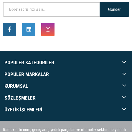
Gönder
POPÜLER KATEGORILER
POPÜLER MARKALAR
KURUMSAL
SÖZLEŞMELER
ÜYELIK İŞLEMLERI
Ramexauto.com, geniş araç yedek parçaları ve otomotiv sektörüne yönelik