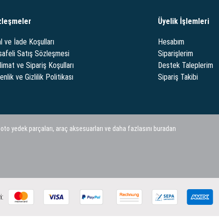
zleşmeler
Üyelik İşlemleri
l ve İade Koşulları
Hesabım
afeli Satış Sözleşmesi
Siparişlerim
limat ve Sipariş Koşulları
Destek Taleplerim
nlik ve Gizlilik Politikası
Sipariş Takibi
 oto yedek parçaları, araç aksesuarları ve daha fazlasını buradan
i: