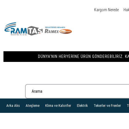
Kargom Nerede
Ha
DÜNYA'NIN HERYERINE ÜRÜN GÖNDEREBILIRIZ. KA
Arka Aks
Ateşleme
Klima ve Kalorifer
Elektrik
Tekerler ve Frenler
T