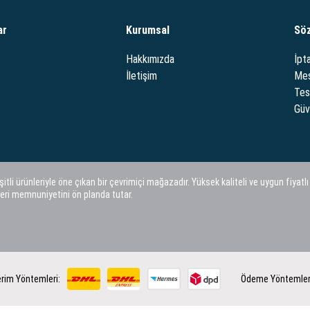
ar
Kurumsal
Sö
Hakkımızda
İpta
İletişim
Mes
Tes
Güve
i ürünleriyle öne çıkan bir çevrimiçi mağazadır. Yüksek kaliteli ve uygun fiyatlı
eri memnuniyetini ön planda tutar.
rim Yöntemleri:
Ödeme Yöntemler