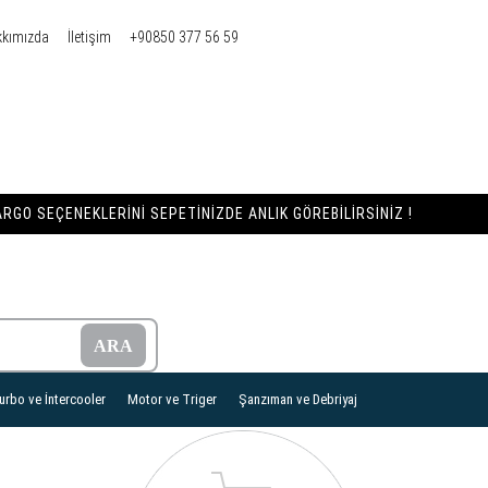
kkımızda
İletişim
+90850 377 56 59
RGO SEÇENEKLERINI SEPETINIZDE ANLIK GÖREBILIRSINIZ !
urbo ve İntercooler
Motor ve Triger
Şanzıman ve Debriyaj