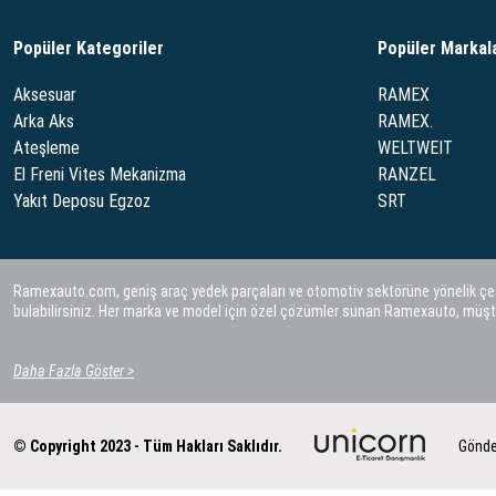
Popüler Kategoriler
Popüler Markal
Aksesuar
RAMEX
Arka Aks
RAMEX.
Ateşleme
WELTWEIT
El Freni Vites Mekanizma
RANZEL
Yakıt Deposu Egzoz
SRT
Ramexauto.com, geniş araç yedek parçaları ve otomotiv sektörüne yönelik çeşitl
bulabilirsiniz. Her marka ve model için özel çözümler sunan Ramexauto, müşt
Daha Fazla Göster >
© Copyright 2023 - Tüm Hakları Saklıdır.
Gönde