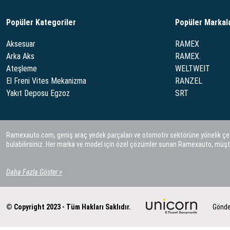
Popüler Kategoriler
Popüler Markal
Aksesuar
RAMEX
Arka Aks
RAMEX.
Ateşleme
WELTWEIT
El Freni Vites Mekanizma
RANZEL
Yakıt Deposu Egzoz
SRT
Ramexauto.com, geniş araç yedek parçaları ve otomotiv sektörüne yönelik çeşitl
bulabilirsiniz. Her marka ve model için özel çözümler sunan Ramexauto, müşt
Daha Fazla Göster >
© Copyright 2023 - Tüm Hakları Saklıdır.
Gönde