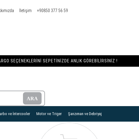
kkımızda
İletişim
+90850 377 56 59
RGO SEÇENEKLERINI SEPETINIZDE ANLIK GÖREBILIRSINIZ !
urbo ve İntercooler
Motor ve Triger
Şanzıman ve Debriyaj