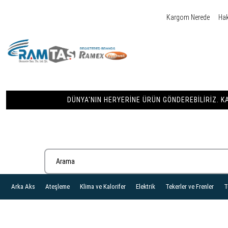
Kargom Nerede
Ha
DÜNYA'NIN HERYERINE ÜRÜN GÖNDEREBILIRIZ. KA
Arka Aks
Ateşleme
Klima ve Kalorifer
Elektrik
Tekerler ve Frenler
T