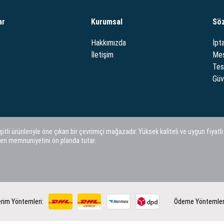
ar
Kurumsal
Sö
Hakkımızda
İpta
İletişim
Mes
Tes
Güve
i ürünleriyle öne çıkan bir çevrimiçi mağazadır. Yüksek kaliteli ve uygun fiyatlı
eri memnuniyetini ön planda tutar.
rim Yöntemleri:
Ödeme Yöntemler