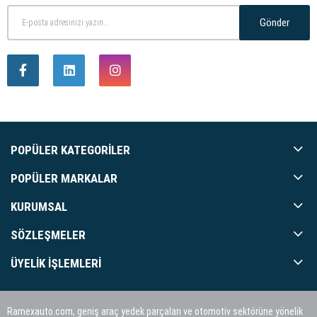
Gönder
POPÜLER KATEGORILER
POPÜLER MARKALAR
KURUMSAL
SÖZLEŞMELER
ÜYELIK İŞLEMLERI
Ramexauto.com, geniş araç yedek parçaları ve otomotiv sektörüne yönelik