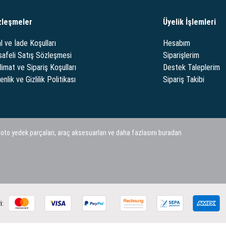
zleşmeler
Üyelik İşlemleri
l ve İade Koşulları
Hesabım
afeli Satış Sözleşmesi
Siparişlerim
limat ve Sipariş Koşulları
Destek Taleplerim
nlik ve Gizlilik Politikası
Sipariş Takibi
 oto yedek parçaları, araç aksesuarları ve daha fazlasını buradan
i: