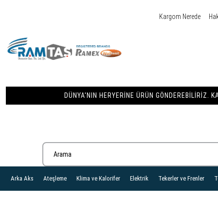
Kargom Nerede
Ha
DÜNYA'NIN HERYERINE ÜRÜN GÖNDEREBILIRIZ. KA
Arka Aks
Ateşleme
Klima ve Kalorifer
Elektrik
Tekerler ve Frenler
T