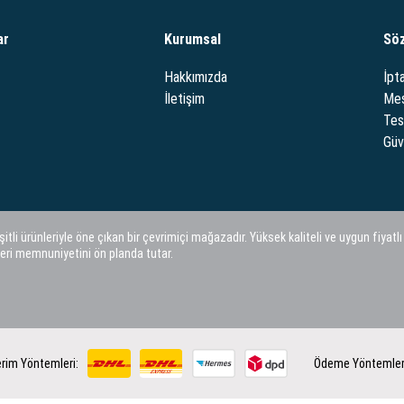
ar
Kurumsal
Sö
Hakkımızda
İpta
İletişim
Mes
Tes
Güve
i ürünleriyle öne çıkan bir çevrimiçi mağazadır. Yüksek kaliteli ve uygun fiyatlı
eri memnuniyetini ön planda tutar.
rim Yöntemleri:
Ödeme Yöntemler