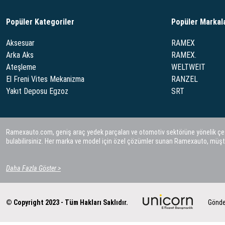
Popüler Kategoriler
Popüler Markal
Aksesuar
RAMEX
Arka Aks
RAMEX.
Ateşleme
WELTWEIT
El Freni Vites Mekanizma
RANZEL
Yakıt Deposu Egzoz
SRT
Ramexauto.com, geniş araç yedek parçaları ve otomotiv sektörüne yönelik çeşitl
bulabilirsiniz. Her marka ve model için özel çözümler sunan Ramexauto, müşt
Daha Fazla Göster >
© Copyright 2023 - Tüm Hakları Saklıdır.
Gönde