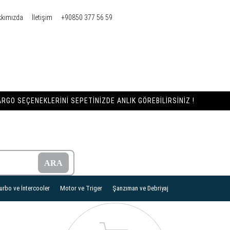
kkımızda
İletişim
+90850 377 56 59
RGO SEÇENEKLERINI SEPETINIZDE ANLIK GÖREBILIRSINIZ !
urbo ve İntercooler
Motor ve Triger
Şanzıman ve Debriyaj