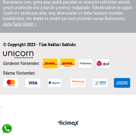
Ramexauto.com, geniş araç yedek parçaları ve otomotiv sektörüne yönelik
çeşitli ürünleriyle öne çıkan bir çevrimiçi mağazadır. Yüksek kaliteli ve uygun
fiyatlı oto yedek parçaları, araç aksesuarları ve daha fazlasını buradan
bulabilirsiniz. Her marka ve model için özel çözümler sunan Ramexauto,
müşteri memnuniyetini ön planda tutar.
Daha Fazla Göster >
© Copyright 2023 - Tüm Hakları Saklıdır.
Gönderim Yöntemleri:
Ödeme Yöntemleri:
...