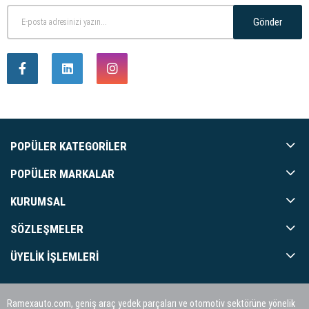
Gönder
POPÜLER KATEGORILER
POPÜLER MARKALAR
KURUMSAL
SÖZLEŞMELER
ÜYELIK İŞLEMLERI
Ramexauto.com, geniş araç yedek parçaları ve otomotiv sektörüne yönelik