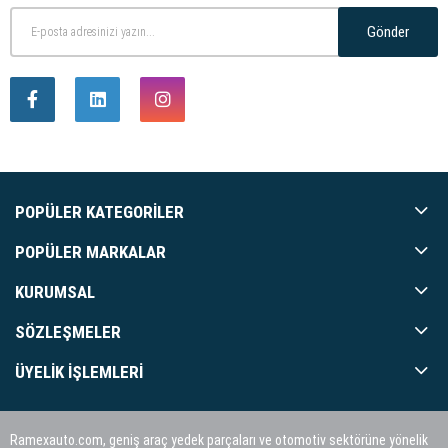
Gönder
POPÜLER KATEGORILER
POPÜLER MARKALAR
KURUMSAL
SÖZLEŞMELER
ÜYELIK İŞLEMLERI
Ramexauto.com, geniş araç yedek parçaları ve otomotiv sektörüne yönelik