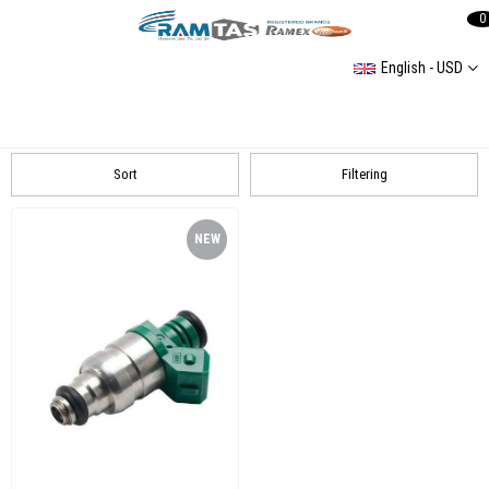
0
English - USD
Enjektör ve Yedekleri
Volkswagen Enjektör
Sort
Filtering
NEW
ITEM