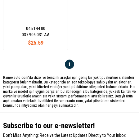
045 144 00
037 906 031 AA
$25.59
1
Ramexauto.com'da dizel ve benzinli araçlar için geniş bir yakıt püskürtme sistemleri
kategorisi bulunmaktadır. Bu kategoride en son teknolojiye sahip yakıt enjektörleri,
yakıt pompaları, yakıt filtreleri ve diğer yakıt püskürtme bileşenleri bulunmaktadır. Her
marka ve model için uygun parçaları bulabileceğiniz bu kategoride, yüksek kaliteli ve
güvenilir ürünlerle aracınızın yakıt sistemi performansını artırabilirsiniz. Detaylı ürün
açıklamaları ve teknik özellikleri ile ramexauto.com, yakıt püskürtme sistemleri
konusunda ihtiyacınız olan her şeyi sunmaktadır.
Subscribe to our e-newsletter!
Don't Miss Anything: Receive the Latest Updates Directly to Your Inbox.