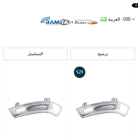
0
العربية - USD
VOLKSWAGEN
Caddy 2 Spiegel
TOUAREG
ID 5
ID 4
TRANSPORTER TV
GOLF IV
TİGUAN
PASSAT B6
JETTA III
CRAFTER
GOLF VI
ترشيح
التسلسل
%29