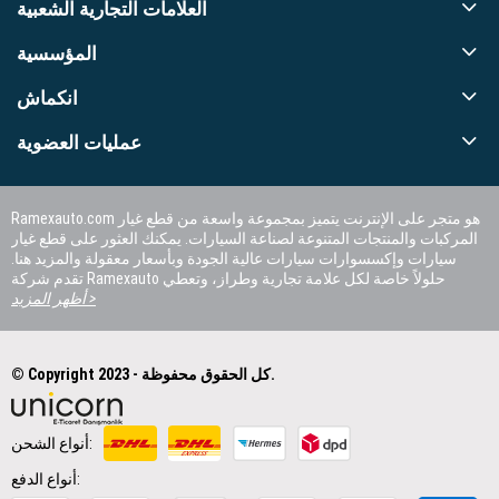
العلامات التجارية الشعبية
المؤسسية
انكماش
عمليات العضوية
Ramexauto.com هو متجر على الإنترنت يتميز بمجموعة واسعة من قطع غيار
المركبات والمنتجات المتنوعة لصناعة السيارات. يمكنك العثور على قطع غيار
سيارات وإكسسوارات سيارات عالية الجودة وبأسعار معقولة والمزيد هنا.
تقدم شركة Ramexauto حلولاً خاصة لكل علامة تجارية وطراز، وتعطي
الأولوية لرضا العملاء.
أظهر المزيد >
© Copyright 2023 - كل الحقوق محفوظة.
أنواع الشحن:
أنواع الدفع: