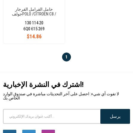
حامل الفرامل الفرجار
جولفPOLO /CITROEN C8 /
MERCEDES C SERISI W203-CLC
130 114 20
CL203-CLK C209-SLK R171 /
PEUGEOT 407-807 / SEAT
6Q0 615 269
CORDOBA-IBIZA III-IV / SKODA
$14.86
FABIA-ROOMSTER /
VOLKSWAGEN POLO 01-12
1
اشترك في النشرة الإخبارية!
لا تفوت أي شيء: احصل على آخر التحديثات مباشرة في صندوق الوارد
الخاص بك
يرسل