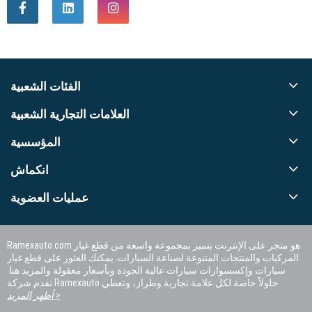
الفئات الشعبية
العلامات التجارية الشعبية
المؤسسية
انكماش
عمليات العضوية
Ramexauto.com هو متجر على الإنترنت يتميز بمجموعة واسعة من قطع غيار
المركبات والمنتجات المتنوعة لصناعة السيارات. يمكنك العثور على قطع غيار
سيارات وإكسسوارات سيارات عالية الجودة وبأسعار معقولة والمزيد هنا.
تقدم شركة Ramexauto حلولاً خاصة لكل علامة تجارية وطراز، وتعطي
الأولوية لرضا العملاء.
أظهر المزيد >