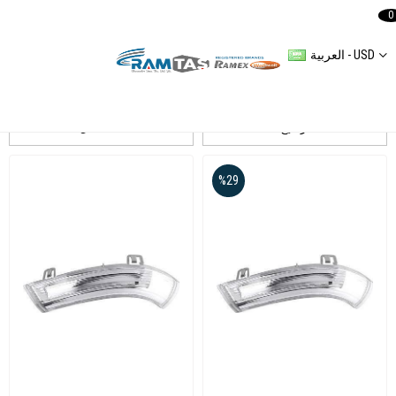
0
العربية - USD
ترشيح
التسلسل
%29