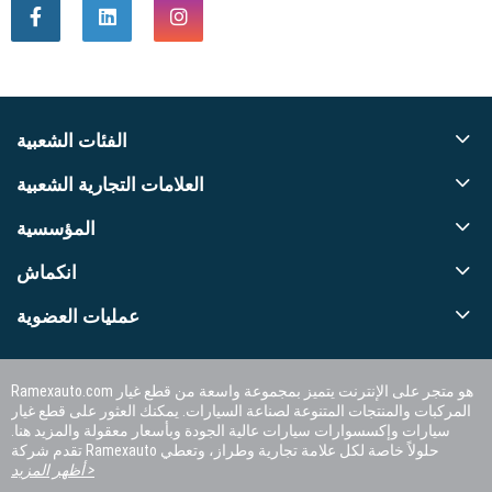
الفئات الشعبية
العلامات التجارية الشعبية
المؤسسية
انكماش
عمليات العضوية
Ramexauto.com هو متجر على الإنترنت يتميز بمجموعة واسعة من قطع غيار
المركبات والمنتجات المتنوعة لصناعة السيارات. يمكنك العثور على قطع غيار
سيارات وإكسسوارات سيارات عالية الجودة وبأسعار معقولة والمزيد هنا.
تقدم شركة Ramexauto حلولاً خاصة لكل علامة تجارية وطراز، وتعطي
الأولوية لرضا العملاء.
أظهر المزيد >