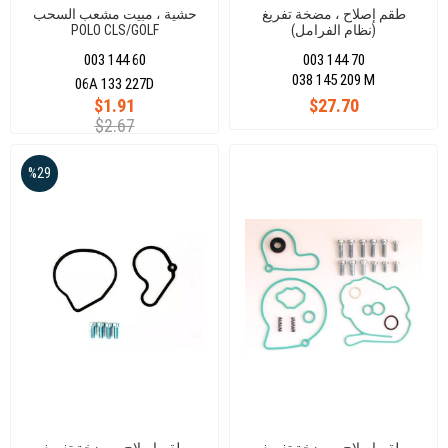
طقم إصلاح ، مضخة تفريغ
حشية ، مبيت مشعب السحب
(نظام الفرامل)
POLO CLS/GOLF
IV/V/BORA/JETTA/PASSAT
AUDI/VW/SEAT/SKODA/1.9TDI
003 144 60
003 144 70
038 145 209 M
06A 133 227D
$1.91
$27.70
$2.67
%29