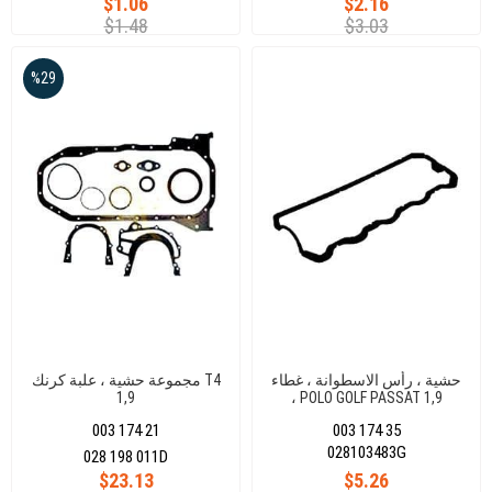
$1.06
$2.16
$1.48
$3.03
%29
حشية ، رأس الاسطوانة ، غطاء
مجموعة حشية ، علبة كرنك T4
1,9
، POLO GOLF PASSAT 1,9
003 174 21
003 174 35
028103483G
028 198 011D
$23.13
$5.26