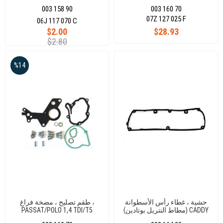
TFSI
003 158 90
003 160 70
07Z 127 025 F
06J 117 070 C
$2.00
$28.93
$2.80
%14
حشية ، غطاء رأس الأسطوانة
طقم تصليح ، مضخة فراغ ،
(مطاط النتريل بوتادين) CADDY
PASSAT/POLO 1,4 TDI/T5
1,9TDI 04 038198293
IV/CRAFTER/T6/POLO(898600)