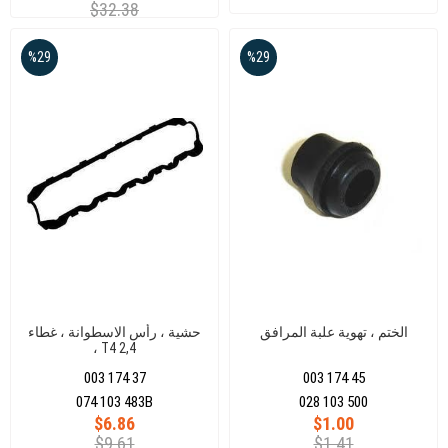
$32.38
%29
%29
الختم ، تهوية علبة المرافق
حشية ، رأس الاسطوانة ، غطاء
، T4 2,4
003 174 37
003 174 45
074 103 483B
028 103 500
$6.86
$1.00
$9.61
$1.41