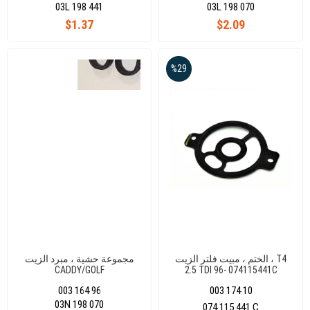
03L 198 441
03L 198 070
$1.37
$2.09
%29
الختم ، مبيت فلتر الزيت ، T4
مجموعة حشية ، مبرد الزيت
CADDY/GOLF
2.5 TDI 96- 074115441C
VI/JETTA/PASSAT/T6/CRAFTER/AMAROK
003 164 96
003 174 10
1,6 /2,0
03N 198 070
074 115 441 C