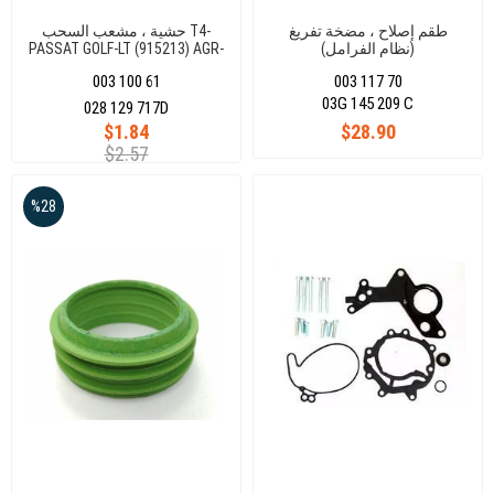
طقم إصلاح ، مضخة تفريغ
حشية ، مشعب السحب T4-
(نظام الفرامل)
PASSAT GOLF-LT (915213) AGR-
AEF-ABL-AXB ACV-AV
AUDI/VW/SEAT/SKODA/1.2TDI/1.4TD
003 100 61
003 117 70
03G 145 209 C
028 129 717D
$1.84
$28.90
$2.57
%28