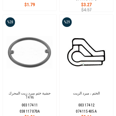
$1.79
$3.27
$4.57
%28
%29
الختم ، مبرد الزيت
حشية ختم مبرد زيت المحرك
T4 96
003 174 11
003 174 12
038 117 070A
074 115 405 A