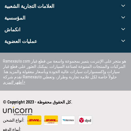
العلامات التجارية الشعبية
المؤسسية
انكماش
عمليات العضوية
Ramexauto.com هو متجر على الإنترنت يتميز بمجموعة واسعة من قطع غيار
المركبات والمنتجات المتنوعة لصناعة السيارات. يمكنك العثور على قطع غيار
سيارات وإكسسوارات سيارات عالية الجودة وبأسعار معقولة والمزيد هنا.
تقدم شركة Ramexauto حلولاً خاصة لكل علامة تجارية وطراز، وتعطي
الأولوية لرضا العملاء.
أظهر المزيد >
© Copyright 2023 - كل الحقوق محفوظة.
أنواع الشحن:
أنواع الدفع: