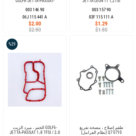
GOLF6-JETTA-PASSAT-
JETTA LEON 11 1,2TSI
PASSATCC-SCIROCCO-TİGUAN-
CBZB(236200)
003 146 90
003 157 90
A3-A4-A5-A6-Q3-Q5-LEON-
OCTAVI
06J 115 441 A
03F 115 111 A
$2.00
$1.29
$2.80
$1.80
%29
طقم إصلاح ، مضخة تفريغ
الختم ، مبرد الزيت GOLF6-
(نظام الفرامل) Q7 0710
JETTA-PASSAT 1،8 TFSI / 2،0