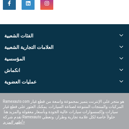
الفئات الشعبية
العلامات التجارية الشعبية
المؤسسية
انكماش
عمليات العضوية
Ramexauto.com هو متجر على الإنترنت يتميز بمجموعة واسعة من قطع غيار
المركبات والمنتجات المتنوعة لصناعة السيارات. يمكنك العثور على قطع غيار
سيارات وإكسسوارات سيارات عالية الجودة وبأسعار معقولة والمزيد هنا.
تقدم شركة Ramexauto حلولاً خاصة لكل علامة تجارية وطراز، وتعطي
الأولوية لرضا العملاء.
أظهر المزيد >