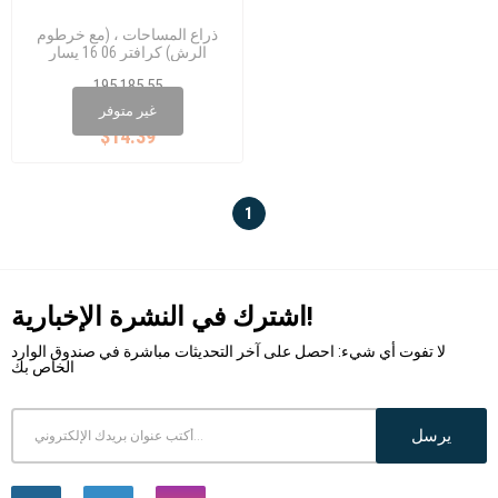
ذراع المساحات ، (مع خرطوم
الرش) كرافتر 06 16 يسار
195 185 55
2E0 955 401 B
غير متوفر
$14.39
1
اشترك في النشرة الإخبارية!
لا تفوت أي شيء: احصل على آخر التحديثات مباشرة في صندوق الوارد
الخاص بك
يرسل