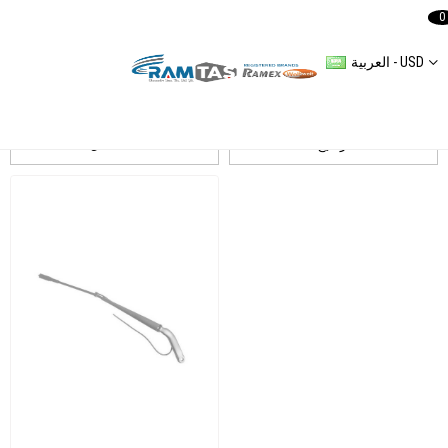
0
العربية - USD
Crafter wischerarm
ترشيح
التسلسل