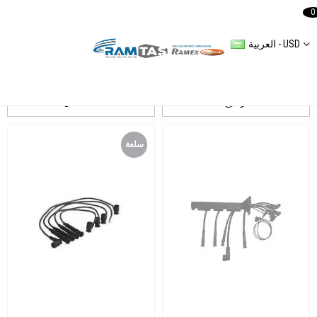
0
العربية - USD
ترشيح
التسلسل
سلعة
جديدة