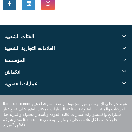
الفئات الشعبية
العلامات التجارية الشعبية
المؤسسية
انكماش
عمليات العضوية
Ramexauto.com هو متجر على الإنترنت يتميز بمجموعة واسعة من قطع غيار
المركبات والمنتجات المتنوعة لصناعة السيارات. يمكنك العثور على قطع غيار
سيارات وإكسسوارات سيارات عالية الجودة وبأسعار معقولة والمزيد هنا.
تقدم شركة Ramexauto حلولاً خاصة لكل علامة تجارية وطراز، وتعطي
الأولوية لرضا العملاء.
أظهر المزيد >