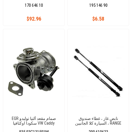
TİGUAN SEAT LEON ATECA
170 646 10
195 146 90
5K6955707B
$92.96
$6.58
نابض غاز ، غطاء صندوق
EGR صمام مقعد ألتيا توليدو
السيارة كلا الجانبين ، RANGE
سكودا اوكتافيا VW Caddy
1.9TDI 03G131501M
ROVER 06