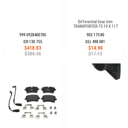
Differential Gear trim
TRANSPORTER T5 19 X 117
mm
999 0928400706
902 175 80
03l 130 755
02z 498 081
$418.83
$14.90
$586.36
$17.13