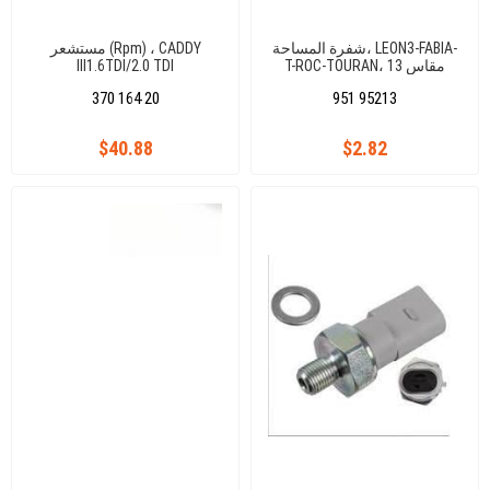
شفرة المساحة، LEON3-FABIA-
مستشعر (Rpm) ، CADDY
T-ROC-TOURAN، مقاس 13
III1.6TDI/2.0 TDI
بوصة 330 مم
CAYD/CFHC/CLCB/GOLF VII 1,2
370 164 20
951 95213
TSI/1.4 TSI/1.6TDI CYVB/CHPA
$40.88
$2.82