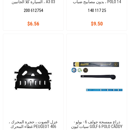
، بدون مصابيح ضباب POLO 14
السيارة كلا الجانبين ، A3 03
200 612754
140 117 25
$6.56
$9.50
ذراع ممسحة جولف 6 - بولو -
عزل الصوت ، حجرة المحرك ،
سيات ليون GOLF 6 POLO CADDY
غطاء المحرك PEUGEOT 406