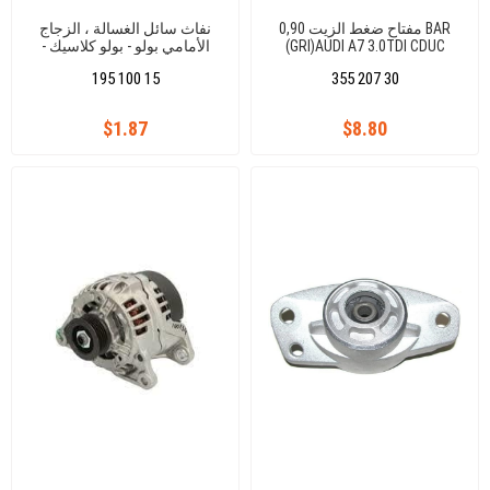
مفتاح ضغط الزيت 0,90 BAR
نفاث سائل الغسالة ، الزجاج
(GRI)AUDI A7 3.0TDI CDUC
الأمامي بولو - بولو كلاسيك -
CLAB Q7 3.0TDI CASA/TUAREG
سيات إيبيزا - قرطبة
195 100 15
355 207 30
3.0TDI/CAEYENNE
3.0TDI/PANAM
$1.87
$8.80