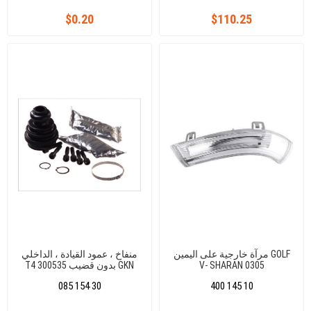
$0.20
$110.25
مرآة خارجية على اليمين GOLF
منفاخ ، عمود القيادة ، الداخلي
V- SHARAN 0305
T4 بدون قضيب 300535 GKN
القطر الداخلي 1:24 ملم ،
085 154 30
400 145 10
القطر الداخلي 2:56 ملم ،
الارتفاع: 102 ملم