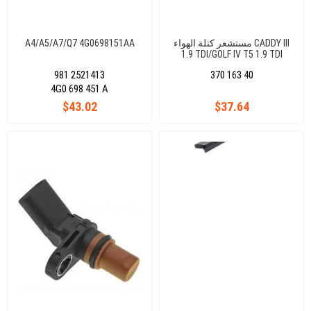
مستشعر كتلة الهواء CADDY III
A4/A5/A7/Q7 4G0698151AA
1.9 TDI/GOLF IV T5 1.9 TDI
BJB/BLS/AXB/AXC
981 2521413
370 163 40
4G0 698 451 A
$43.02
$37.64