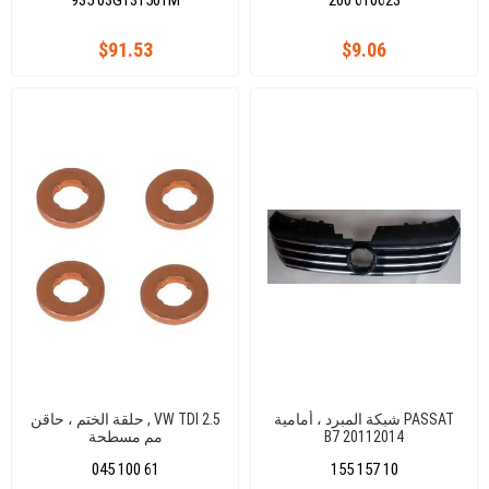
935 03G131501M
200 610623
03G131501A
$91.53
$9.06
شبكة المبرد ، أمامية PASSAT
حلقة الختم ، حاقن , VW TDI 2.5
B7 20112014
مم مسطحة
045 100 61
155 157 10