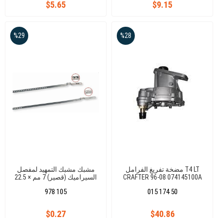
$5.65
$9.15
%29
%28
مضخة تفريغ الفرامل T4 LT
مشبك مشبك التمهيد لمفصل
CRAFTER 96-08 074145100A
السيراميك (قصير) 7 مم × 22.5
مم
978 105
015 174 50
$0.27
$40.86