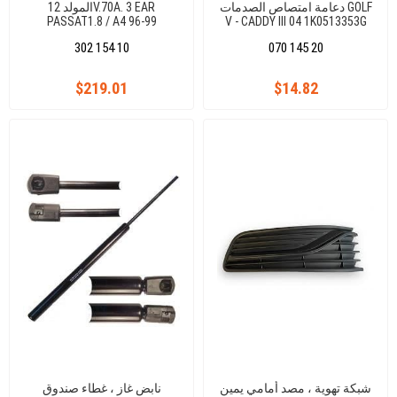
دعامة امتصاص الصدمات GOLF
المولد 12V.70A. 3 EAR
PASSAT1.8 / A4 96-99
V - CADDY III 04 1K0513353G
302 154 10
070 145 20
$219.01
$14.82
شبكة تهوية ، مصد أمامي يمين
نابض غاز ، غطاء صندوق