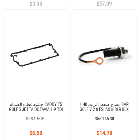
$0.38
$57.09
مفتاح ضغط الزيت 1.40 BAR
حشية غطاء الصمام CADDY T5
GOLF 5 JETTA OCTAVIA 1.9 TDI
GOLF V 2.0 FSI AXW BLR BLX
BLY BVX 04 (مقبس بيضاوي)
AXB AXC BJB BXE 038103383D
003 175 30
355 145 30
(7.0159)
$8.50
$14.78