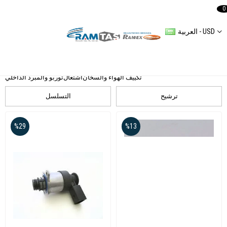
0
العربية - USD
فئات
المحور الخلفي
التوجيه للمحور الأمامي
ناقل الحركة والقابض
المحرك والزناد
ملحق
نظام التبريد
كهربائي
جسم
آلية تحويل فرامل اليد
مكابح العجلات
تكييف الهواء والسخان
اشتعال
توربو والمبرد الداخلي
ترشيح
التسلسل
%29
%13