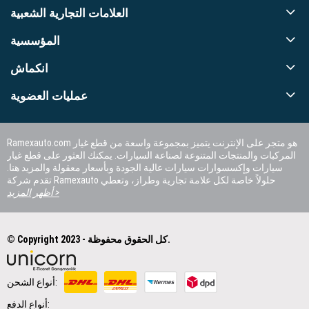
العلامات التجارية الشعبية
المؤسسية
انكماش
عمليات العضوية
Ramexauto.com هو متجر على الإنترنت يتميز بمجموعة واسعة من قطع غيار
المركبات والمنتجات المتنوعة لصناعة السيارات. يمكنك العثور على قطع غيار
سيارات وإكسسوارات سيارات عالية الجودة وبأسعار معقولة والمزيد هنا.
تقدم شركة Ramexauto حلولاً خاصة لكل علامة تجارية وطراز، وتعطي
الأولوية لرضا العملاء.
أظهر المزيد >
© Copyright 2023 - كل الحقوق محفوظة.
أنواع الشحن:
أنواع الدفع: