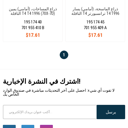
ذراع الماسحة، (أمامي) يسار
ذراع المساحات، (أمامي) يمين
الناقلة T4 ترانسبورتر T4 1996
الناقلة T4 T4 1996 (70X-7D)
701955410B
(70X-7D) 701955410B
195 174 40
195 174 45
701 955 410 B
701 955 409 A
$17.61
$17.61
1
اشترك في النشرة الإخبارية!
لا تفوت أي شيء: احصل على آخر التحديثات مباشرة في صندوق الوارد
الخاص بك
يرسل