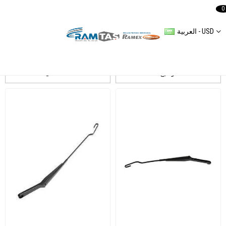
0
العربية - USD
Transporter T4 19902003
ترشيح
التسلسل