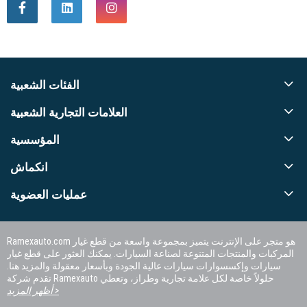
الفئات الشعبية
العلامات التجارية الشعبية
المؤسسية
انكماش
عمليات العضوية
Ramexauto.com هو متجر على الإنترنت يتميز بمجموعة واسعة من قطع غيار
المركبات والمنتجات المتنوعة لصناعة السيارات. يمكنك العثور على قطع غيار
سيارات وإكسسوارات سيارات عالية الجودة وبأسعار معقولة والمزيد هنا.
تقدم شركة Ramexauto حلولاً خاصة لكل علامة تجارية وطراز، وتعطي
الأولوية لرضا العملاء.
أظهر المزيد >