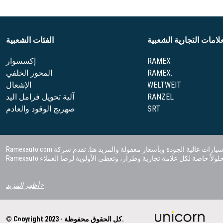
علامات التجارية الشعبية
الفئات الشعبية
RAMEX
إكسسوار
RAMEX.
المحور الخلفي
WELTWEIT
الإشعال
RANZEL
آلية تحويل فرامل اليد
SRT
صهريج الوقود والعادم
Ramexauto.com هو متجر على الإنترنت يتميز بمجموعة واسعة من قطع غيار المركبات والمنتجات المتنوعة لصناعة السيارات. يمكنك العثور على قطع غيار سيارات وإكسسوارات سيارات عالية الجودة وبأسعار معقولة والمزيد هنا. تقدم شركة
أظهر المزيد >
© Copyright 2023 - كل الحقوق محفوظة.