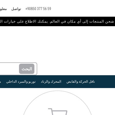
+90850 377 56 59
تواصل
معلوم
ناقل الحركة والقابض
المحرك والزناد
توربو والمبرد الداخلي
م