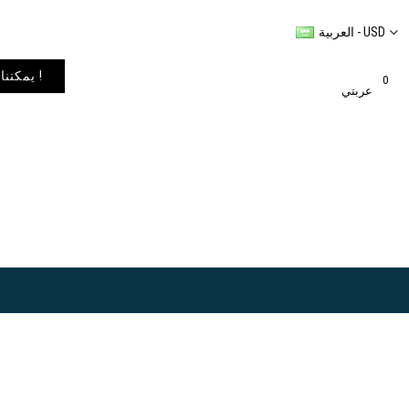
العربية - USD
يمكننا شحن المنتجات إلى أي مكان في العالم. يمكنك الاطلاع على خيارات الشحن في عربة التسوق الخاصة بك !
0
عربتي