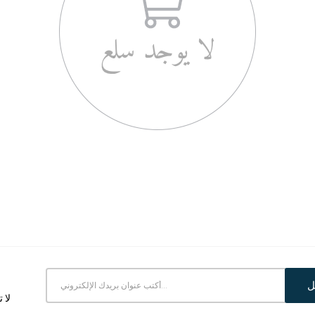
ل
لا 