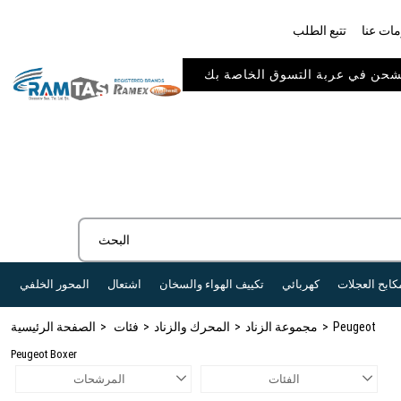
ات عنا
تتبع الطلب
كابح العجلات
كهربائي
تكييف الهواء والسخان
اشتعال
المحور الخلفي
Peugeot
مجموعة الزناد
المحرك والزناد
فئات
الصفحة الرئيسية
Peugeot Boxer
الفئات
المرشحات