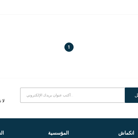
1
ل
لا 
انكماش
المؤسسية
ال