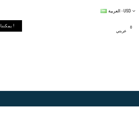
العربية - USD
يمكننا شحن المنتجات إلى أي مكان في العالم. يمكنك الاطلاع على خيارات الشحن في عربة التسوق الخاصة بك !
0
عربتي