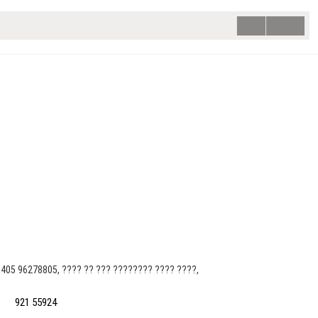
9405 96278805, ???? ?? ??? ???????? ???? ????,
921 55924