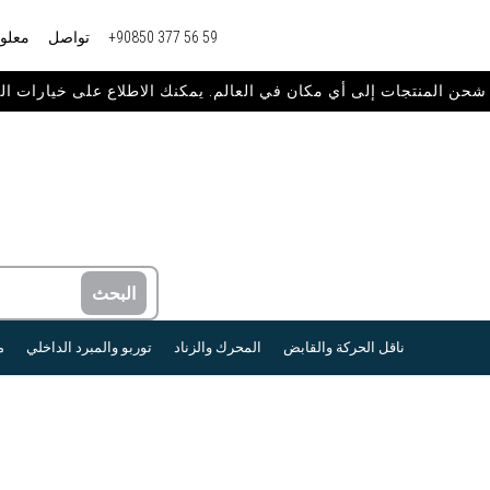
+90850 377 56 59
تواصل
معلوم
ناقل الحركة والقابض
المحرك والزناد
توربو والمبرد الداخلي
م