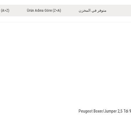
متوفر في المخزن
Ürün Adına Göre (Z<A)
 (A>Z)
Peugeot Boxer/Jumper 2,5 Tdi 