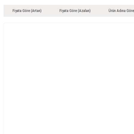
Fiyata Göre (Artan)
Fiyata Göre (Azalan)
Ürün Adına Göre