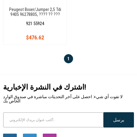
Peugeot Boxer/Jumper 2,5 Tdi
9405 96278805, ???? ?? ???
???????? ???? ????,
921 55924
$476.62
1
اشترك في النشرة الإخبارية!
لا تفوت أي شيء: احصل على آخر التحديثات مباشرة في صندوق الوارد
الخاص بك
يرسل