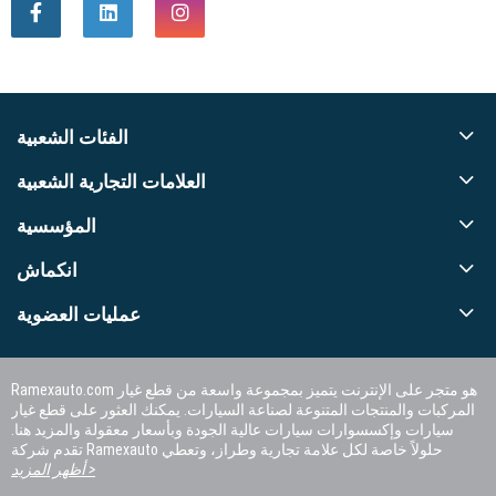
الفئات الشعبية
العلامات التجارية الشعبية
المؤسسية
انكماش
عمليات العضوية
Ramexauto.com هو متجر على الإنترنت يتميز بمجموعة واسعة من قطع غيار
المركبات والمنتجات المتنوعة لصناعة السيارات. يمكنك العثور على قطع غيار
سيارات وإكسسوارات سيارات عالية الجودة وبأسعار معقولة والمزيد هنا.
تقدم شركة Ramexauto حلولاً خاصة لكل علامة تجارية وطراز، وتعطي
الأولوية لرضا العملاء.
أظهر المزيد >