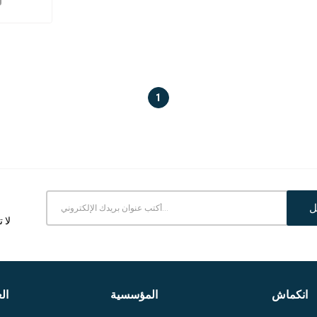
1
ل
لا 
انكماش
المؤسسية
ال