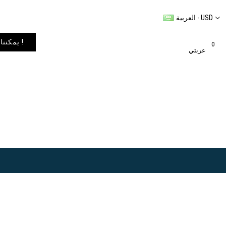
العربية - USD
يمكننا شحن المنتجات إلى أي مكان في العالم. يمكنك الاطلاع على خيارات الشحن في عربة التسوق الخاصة بك !
0
عربتي