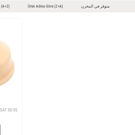
متوفر في المخزن
Ürün Adına Göre (Z<A)
 (A>Z)
دعامة ممتص الصدمات -05