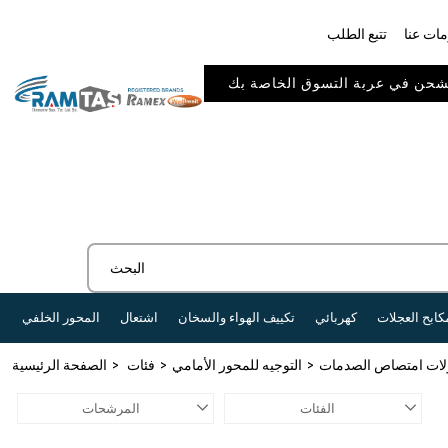
ات عنا
تتبع الطلب
كابح العجلات
كهربائي
تكييف الهواء والسخان
اشتعال
المحور الخلفي
لات امتصاص الصدمات
التوجيه للمحور الأمامي
فئات
الصفحة الرئيسية
الفئات
المرشحات