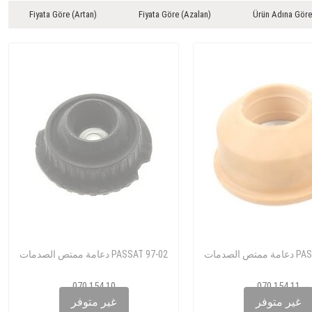
Fiyata Göre (Artan)
Fiyata Göre (Azalan)
Ürün Adına Göre
PASSAT 00
دعامة ممتص الصدمات PASSAT 97-02
070 154 10
070 154 11
4D0 412 377F
3B7 412 377A
غير متوفر
غير متوفر