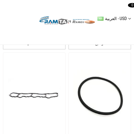
0
العربية - USD
Mercedes Sprinter 3 2,1L 2007-2016 408 CDI/ 411 CDI/ 413 CDI
ترشيح
التسلسل