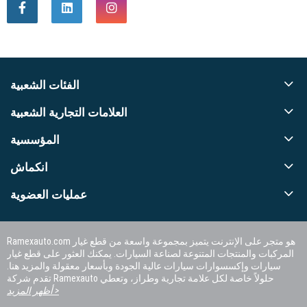
الفئات الشعبية
العلامات التجارية الشعبية
المؤسسية
انكماش
عمليات العضوية
Ramexauto.com هو متجر على الإنترنت يتميز بمجموعة واسعة من قطع غيار
المركبات والمنتجات المتنوعة لصناعة السيارات. يمكنك العثور على قطع غيار
سيارات وإكسسوارات سيارات عالية الجودة وبأسعار معقولة والمزيد هنا.
تقدم شركة Ramexauto حلولاً خاصة لكل علامة تجارية وطراز، وتعطي
الأولوية لرضا العملاء.
أظهر المزيد >