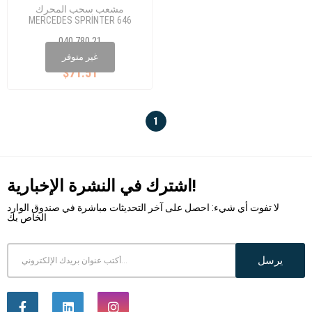
مشعب سحب المحرك
MERCEDES SPRİNTER 646
W906 EURO 4
040 780 21
A 64 6090 1637
غير متوفر
$71.51
1
اشترك في النشرة الإخبارية!
لا تفوت أي شيء: احصل على آخر التحديثات مباشرة في صندوق الوارد
الخاص بك
يرسل