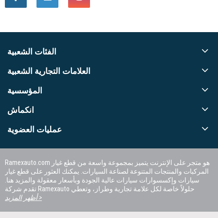
الفئات الشعبية
العلامات التجارية الشعبية
المؤسسية
انكماش
عمليات العضوية
Ramexauto.com هو متجر على الإنترنت يتميز بمجموعة واسعة من قطع غيار
المركبات والمنتجات المتنوعة لصناعة السيارات. يمكنك العثور على قطع غيار
سيارات وإكسسوارات سيارات عالية الجودة وبأسعار معقولة والمزيد هنا.
تقدم شركة Ramexauto حلولاً خاصة لكل علامة تجارية وطراز، وتعطي
الأولوية لرضا العملاء.
أظهر المزيد >