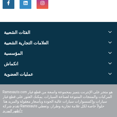
الفئات الشعبية
العلامات التجارية الشعبية
المؤسسية
انكماش
عمليات العضوية
Ramexauto.com هو متجر على الإنترنت يتميز بمجموعة واسعة من قطع غيار
المركبات والمنتجات المتنوعة لصناعة السيارات. يمكنك العثور على قطع غيار
سيارات وإكسسوارات سيارات عالية الجودة وبأسعار معقولة والمزيد هنا.
تقدم شركة Ramexauto حلولاً خاصة لكل علامة تجارية وطراز، وتعطي
الأولوية لرضا العملاء.
أظهر المزيد >