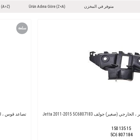
متوفر في المخزن
Ürün Adına Göre (Z<A)
 (A>Z)
سلعة
جديدة
لأمامي الأيسر ، الخارجي (صغير) جولف
a 2011-2015 5C6807183
150 135 15
5C6 807 184