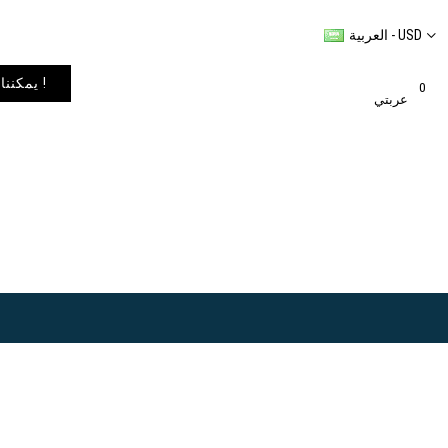
العربية - USD
يمكننا شحن المنتجات إلى أي مكان في العالم. يمكنك الاطلاع على خيارات الشحن في عربة التسوق الخاصة بك !
0
عربتي