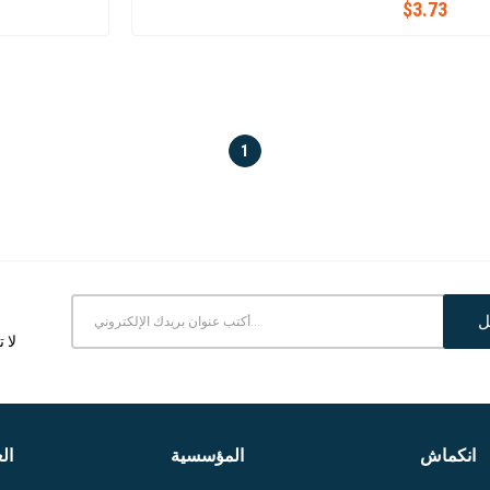
$3.73
1
ل
لا 
انكماش
المؤسسية
ال