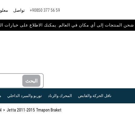
+90850 377 56 59
تواصل
معلوم
ناقل الحركة والقابض
المحرك والزناد
توربو والمبرد الداخلي
م
N
Jetta 2011-2015 Tmapon Braket