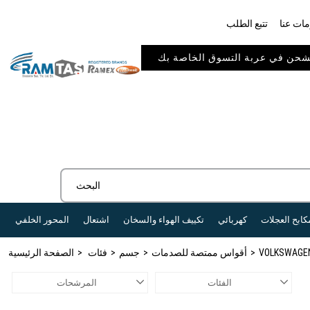
ات عنا
تتبع الطلب
كابح العجلات
كهربائي
تكييف الهواء والسخان
اشتعال
المحور الخلفي
VOLKSWAGE
أقواس ممتصة للصدمات
جسم
فئات
الصفحة الرئيسية
الفئات
المرشحات