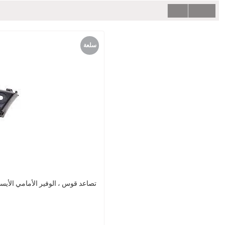
سلعة
جديدة
Jetta 2011-2015 5C6807183 تصاعد قوس ، الوفير ا