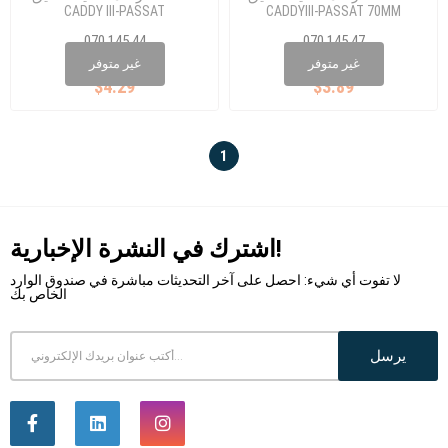
CADDY III-PASSAT
CADDYIII-PASSAT 70MM
070 145 44
070 145 47
1K0 412 303 M
1K0 412 303B
غير متوفر
غير متوفر
$4.29
$3.89
1
اشترك في النشرة الإخبارية!
لا تفوت أي شيء: احصل على آخر التحديثات مباشرة في صندوق الوارد
الخاص بك
يرسل