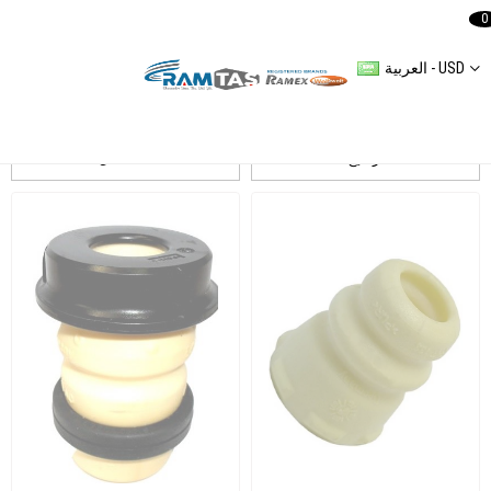
0
العربية - USD
GOLF V Amortisör
ترشيح
التسلسل