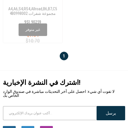
A4,A6,S4,RS4,Allroad,B6,B7,C5
4B0998002 مجموعة شفرات
المساحات (ايرو)
951 90259
4B1 955 425 B/C
غير متوفر
$7.64
$10.70
1
اشترك في النشرة الإخبارية!
لا تفوت أي شيء: احصل على آخر التحديثات مباشرة في صندوق الوارد
الخاص بك
يرسل