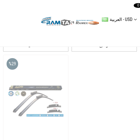
0
العربية - USD
A4 (8ECB7)
ترشيح
التسلسل
%29