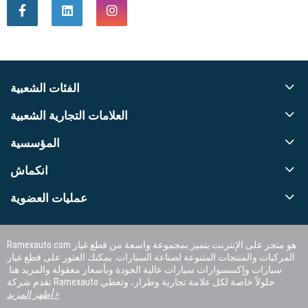
الفئات الشعبية
العلامات التجارية الشعبية
المؤسسية
انكماش
عمليات العضوية
Ramexauto.com هو متجر على الإنترنت يتميز بمجموعة واسعة من قطع غيار
المركبات والمنتجات المتنوعة لصناعة السيارات. يمكنك العثور على قطع غيار
سيارات وإكسسوارات سيارات عالية الجودة وبأسعار معقولة والمزيد هنا.
تقدم شركة Ramexauto حلولاً خاصة لكل علامة تجارية وطراز، وتعطي
الأولوية لرضا العملاء.
أظهر المزيد >