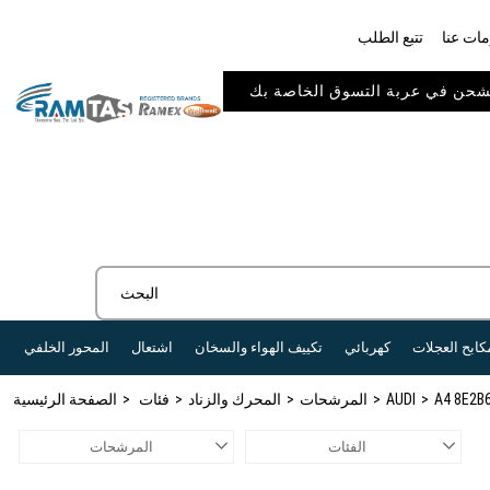
ات عنا
تتبع الطلب
كابح العجلات
كهربائي
تكييف الهواء والسخان
اشتعال
المحور الخلفي
A4 8E2B6
AUDI
المرشحات
المحرك والزناد
فئات
الصفحة الرئيسية
الفئات
المرشحات