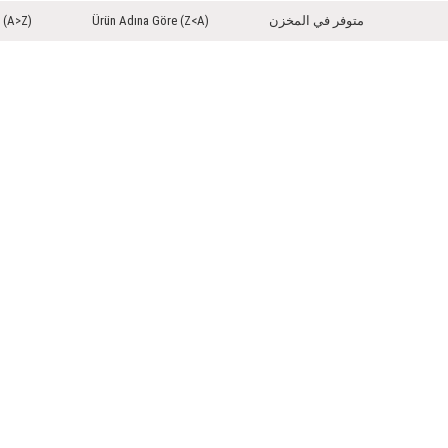
متوفر في المخزن
Ürün Adına Göre (Z<A)
 (A>Z)