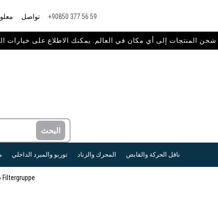
+90850 377 56 59
تواصل
معلوم
ناقل الحركة والقابض
المحرك والزناد
توربو والمبرد الداخلي
م
 Filtergruppe