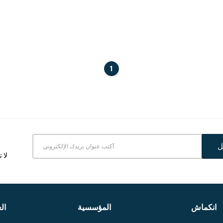
1
ل
لا 
انكماش
المؤسسية
ال