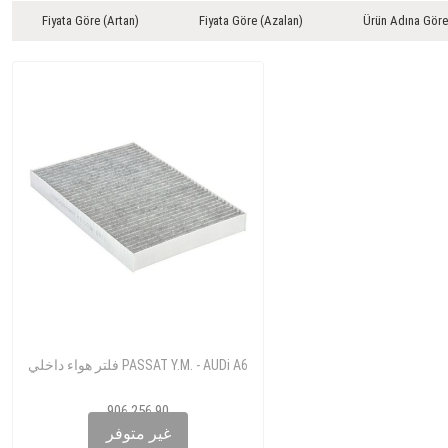
Fiyata Göre (Artan)
Fiyata Göre (Azalan)
Ürün Adına Göre
فلتر هواء داخلي PASSAT Y.M. - AUDi A6
906 256 90
8E0819439
غير متوفر