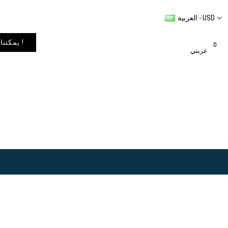
العربية - USD
يمكننا شحن المنتجات إلى أي مكان في العالم. يمكنك الاطلاع على خيارات الشحن في عربة التسوق الخاصة بك !
0
عربتي