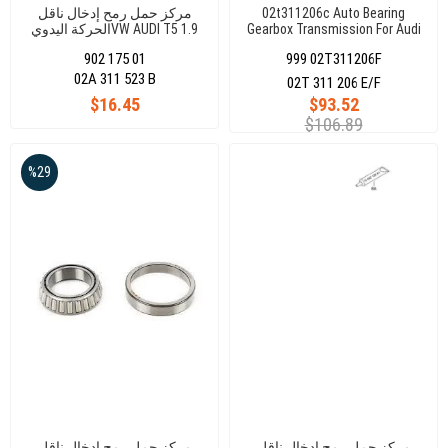
02t311206c Auto Bearing
مركز حمل رمح إدخال ناقل
Gearbox Transmission For Audi
الحركة اليدويVW AUDI T5 1.9
15X21X18 (712047610)
Seat Skoda
902 175 01
999 02T311206F
02A 311 523 B
02T 311 206 E/F
$16.45
$93.52
$106.89
%29
مركز حمل رمح إدخال ناقل
مركز حمل رمح إدخال ناقل