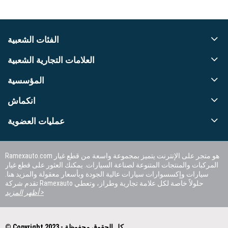
الفئات الشعبية
العلامات التجارية الشعبية
المؤسسية
انكماش
عمليات العضوية
Ramexauto.com هو متجر على الإنترنت يتميز بمجموعة واسعة من قطع غيار
المركبات والمنتجات المتنوعة لصناعة السيارات. يمكنك العثور على قطع غيار
سيارات وإكسسوارات سيارات عالية الجودة وبأسعار معقولة والمزيد هنا.
تقدم شركة Ramexauto حلولاً خاصة لكل علامة تجارية وطراز، وتعطي
الأولوية لرضا العملاء.
أظهر المزيد >
© Copyright 2023 - كل الحقوق محفوظة.