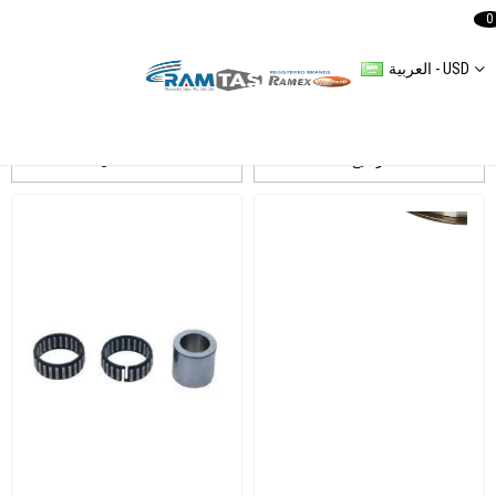
0
العربية - USD
Skf
ترشيح
التسلسل