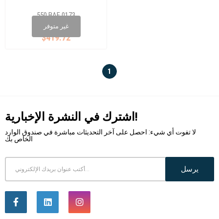
550 BAF 0173
8K0 598 625
غير متوفر
$419.72
1
اشترك في النشرة الإخبارية!
لا تفوت أي شيء: احصل على آخر التحديثات مباشرة في صندوق الوارد
الخاص بك
يرسل