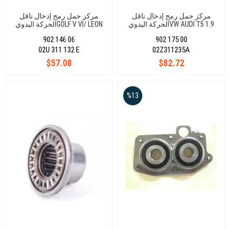
مركز حمل رمح إدخال ناقل
مركز حمل رمح إدخال ناقل
الحركة اليدويVW AUDI T5 1.9
الحركة اليدويGOLF V VI/ LEON
OCTAVİA 1,2 TSI 1,4 TSI 17,5 X
30X72X20,5/17,5(BB1-3255B)
902 146 06
902 175 00
32 X 25 02U311132E
02U 311 132 E
02Z311235A
$57.08
$82.72
%13